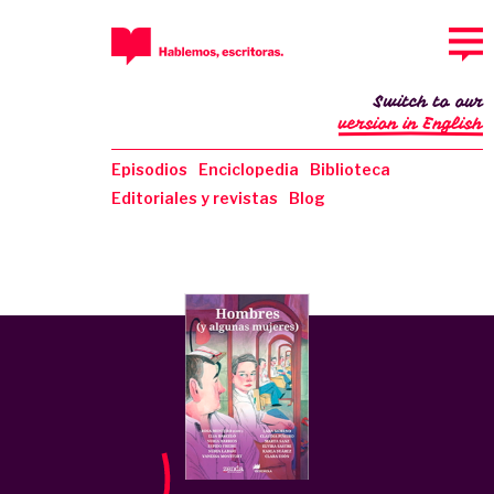
Switch to our
version in English
Episodios
Enciclopedia
Biblioteca
Editoriales y revistas
Blog