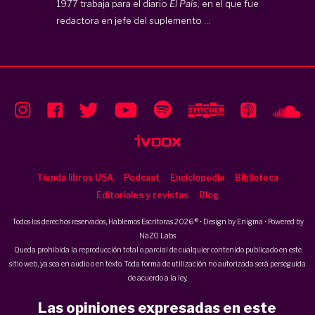
1977 trabaja para el diario
El País
, en el que fue
redactora en jefe del suplemento ...
Tienda libros USA
Podcast
Enciclopedia
Biblioteca
Editoriales y revistas
Blog
Todos los derechos reservados, Hablemos Escritoras 2026 ® • Design by
Enigma
• Powered by
NaZO Labs
Queda prohibida la reproducción total o parcial de cualquier contenido publicado en este
sitio web, ya sea en audio o en texto. Toda forma de utilización no autorizada será perseguida
de acuerdo a la ley.
Las opiniones expresadas en este