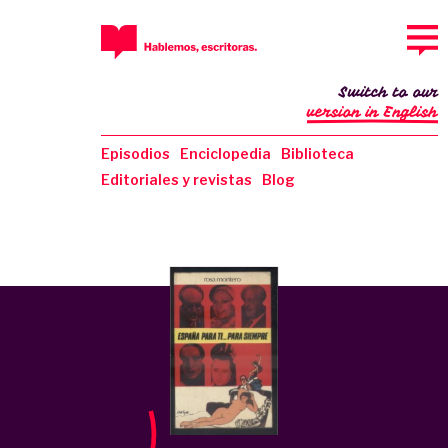
Switch to our
version in English
Episodios
Enciclopedia
Biblioteca
Editoriales y revistas
Blog