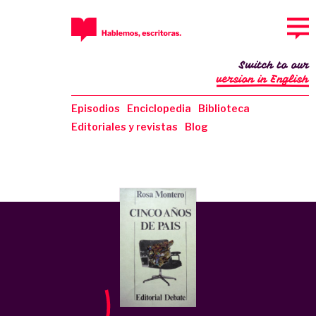
Switch to our
version in English
Episodios
Enciclopedia
Biblioteca
Editoriales y revistas
Blog