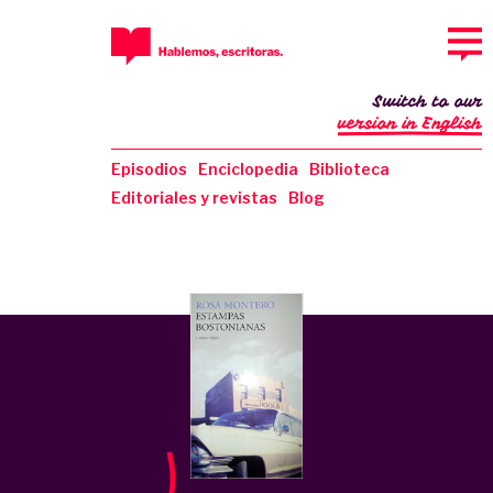
Switch to our
version in English
Episodios
Enciclopedia
Biblioteca
Editoriales y revistas
Blog