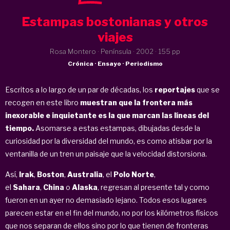
Estampas bostonianas y otros
viajes
Rosa Montero · Península ·
2002
· 155 pp
Crónica · Ensayo · Periodismo
Escritos a lo largo de un par de décadas, los
reportajes
que se
recogen en este libro
muestran que la frontera más
inexorable e inquietante es la que marcan las líneas del
tiempo.
Asomarse a estas estampas, dibujadas desde la
curiosidad por la diversidad del mundo, es como atisbar por la
ventanilla de un tren un paisaje que la velocidad distorsiona.
Así,
Irak
,
Boston
,
Australia
, el
Polo Norte
,
el
Sahara
,
China
o
Alaska
, regresan al presente tal y como
fueron en un ayer no demasiado lejano. Todos esos lugares
parecen estar en el fin del mundo, no por los kilómetros físicos
que nos separan de ellos sino por lo que tienen de fronteras