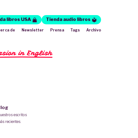
da libros USA
Tienda audio libros
erca de
Newsletter
Prensa
Tags
Archivo
rsion in English
log
uestros escritos
ás recientes.