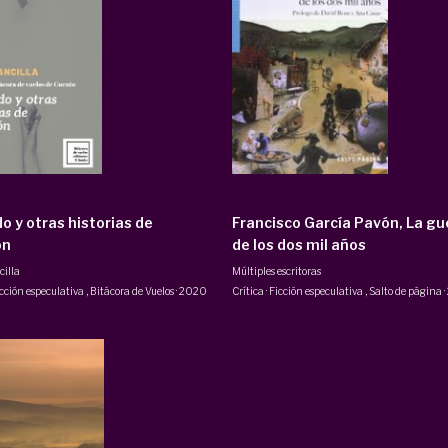
do y otras historias de
Francisco García Pavón, La gu
ón
de los dos mil años
illa
Múltiples escritoras
icción especulativa
,
Bitácora de Vuelos
·
2020
Crítica · Ficción especulativa
,
Salto de página
·