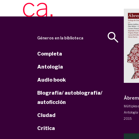
Géneros en la biblioteca
Completa
Antología
Audio book
Biografía/ autobiografía/
Ábrem
autoficción
Múltiples 
Antología 
Ciudad
2015
Crítica