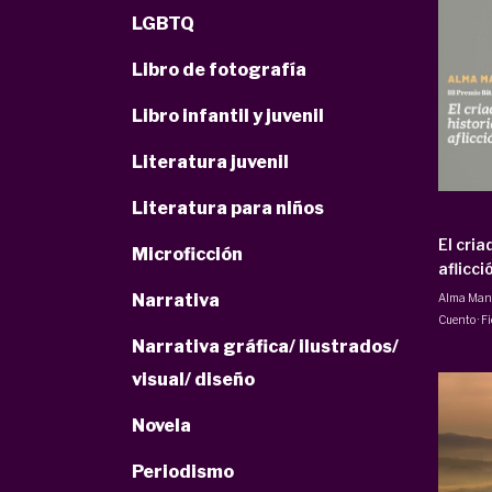
LGBTQ
Libro de fotografía
Libro infantil y juvenil
Literatura juvenil
Literatura para niños
El cria
Microficción
aflicci
Narrativa
Alma Manc
Cuento · F
Narrativa gráfica/ ilustrados/
visual/ diseño
Novela
Periodismo