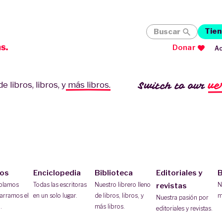
Tien
Buscar
Donar
Ac
ve
Switch to our
e libros, libros, y
más libros.
ios
Enciclopedia
Biblioteca
Editoriales y
B
ablamos
Todas las escritoras
Nuestro librero lleno
N
revistas
arramos el
en un solo lugar.
de libros, libros, y
m
Nuestra pasión por
.
más libros.
editoriales y revistas.