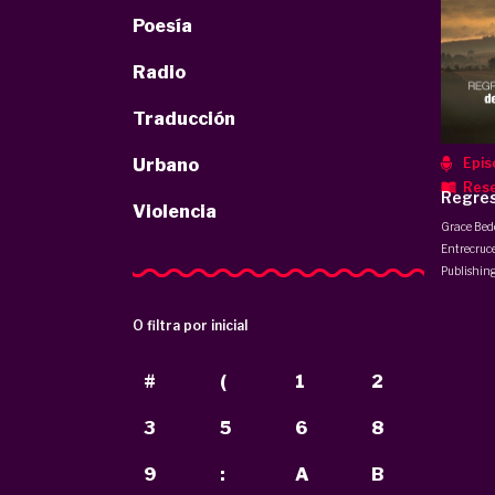
Poesía
Radio
Traducción
Epis
Urbano
Res
Regres
Violencia
Grace Bed
Entrecruce
Publishin
O filtra por inicial
#
(
1
2
3
5
6
8
9
:
A
B