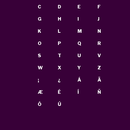
C
D
E
F
G
H
I
J
K
L
M
N
O
P
Q
R
S
T
U
V
W
X
Y
Z
¡
¿
Á
Ä
Æ
É
Í
Ñ
Ó
Ú