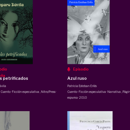
odio
Episodio
eña
s petrificados
Azul ruso
vila
Patricia Esteban Erlés
· Cuento · Ficción especulativa
,
Nitro/Press
·
Cuento · Ficción especulativa · Narrativa
,
Págin
espuma
·
2010