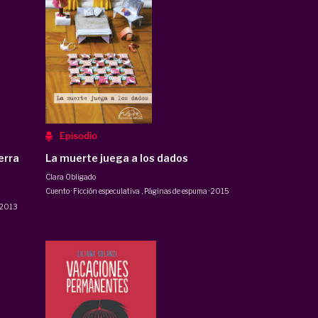
Episodio
erra
La muerte juega a los dados
Clara Obligado
Cuento · Ficción especulativa
,
Páginas de espuma
·
2015
2013