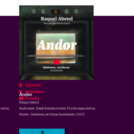
Episodio
Audiolibro
Andor
Reseña
Raquel Abend
rrativa
,
Audio book · Desde Estados Unidos · Ficción especulativa ·
Novela
,
Hablemos, escritoras Audiobooks
·
2023