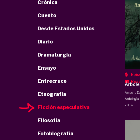
Crónica
Cuento
Desde Estados Unidos
Diario
Dramaturgia
Ensayo
Epis
Entrecruce
Res
Árbole
Amparo Dá
Etnografía
Antología 
2016
Ficción especulativa
Filosofía
Fotobiografía