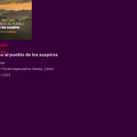
odio
eña
o al pueblo de los suspiros
oya
 · Ficción especulativa · Novela
,
Literal
g
·
2023