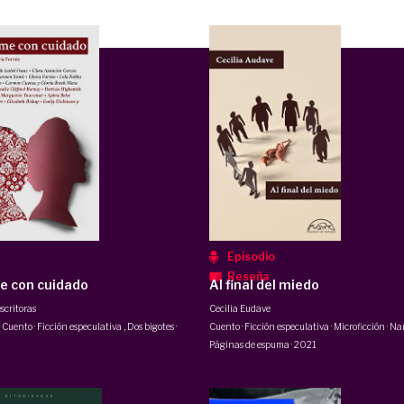
Episodio
Reseña
e con cuidado
Al final del miedo
escritoras
Cecilia Eudave
· Cuento · Ficción especulativa
,
Dos bigotes
·
Cuento · Ficción especulativa · Microficción · Na
Páginas de espuma
·
2021