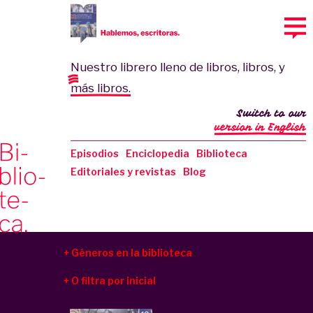
Nuestro librero lleno de libros, libros, y
más libros.
Switch to our
version in English
Episodios
Enciclopedia
Biblioteca
Editoriales y revistas
Blog
Géneros en la biblioteca
O filtra por inicial