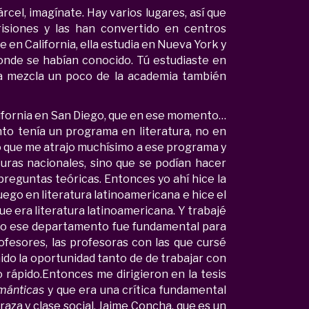
rcel, imagínate. Hay varios lugares, así que
siones y las han convertido en centros
e en California, ella estudia en Nueva York y
onde se habían conocido. Tú estudiaste en
ta mezcla un poco de la academia también
alifornia en San Diego, que en ese momento…
to tenía un programa en literatura, no en
e lo que me atrajo muchísimo a ese programa y
turas nacionales, sino que se podían hacer
reguntas teóricas. Entonces yo ahí hice la
uego en literatura latinoamericana e hice el
ue era literatura latinoamericana. Y trabajé
eso ese departamento fue fundamental para
ofesores, las profesoras con las que cursé
ido la oportunidad tanto de de trabajar con
o rápido.Entonces me dirigieron en la tesis
mánticas
y que era una crítica fundamental
aza y clase social. Jaime Concha, que es un