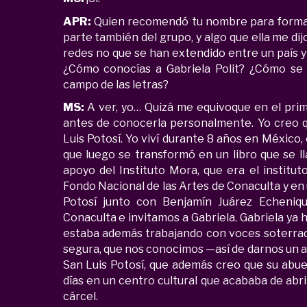
APR:
Quien recomendó tu nombre para formar 
parte también del grupo, y algo que ella me di
redes no que se han extendido entre un país y
¿Cómo conocías a Gabriela Polit? ¿Cómo se 
campo de las letras?
MS:
A ver, yo… Quizá me equivoque en el prime
antes de conocerla personalmente. Yo creo
Luis Potosí. Yo viví durante 8 años en México,
que luego se transformó en un libro que se 
apoyo del Instituto Mora, que era el institut
Fondo Nacional de las Artes de Conaculta y e
Potosí junto con Benjamín Juárez Echeniq
Conaculta e invitamos a Gabriela. Gabriela ya h
estaba además trabajando con voces soterrada
segura, que nos conocimos —así de darnos un
San Luis Potosí, que además creo que su abue
días en un centro cultural que acababa de abri
cárcel.