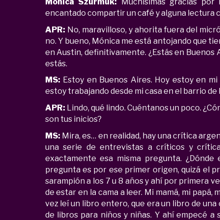
Mónica Szurmuk:
Muchísimas gracias por 
encantado compartir un café y alguna lectura c
APR:
No, maravilloso, y ahorita fuera del mi
no. Y bueno, Mónica me está antojando que tie
en Austin, definitivamente. ¿Estás en Buenos
estás.
MS:
Estoy en Buenos Aires. Hoy estoy en mi 
estoy trabajando desde mi casa en el barrio de 
APR:
Lindo, qué lindo. Cuéntanos un poco. ¿Cóm
son tus inicios?
MS:
Mira, es… en realidad, hay una crítica arge
una serie de entrevistas a críticos y crític
exactamente esa misma pregunta. ¿Dónde em
pregunta es por ese primer origen, quizá el p
sarampión a los 7 u 8 años y ahí por primera 
de estar en la cama a leer. Mi mamá, mi papá, 
vez leí un libro entero, que era un libro de un
de libros para niños y niñas. Y ahí empecé a s