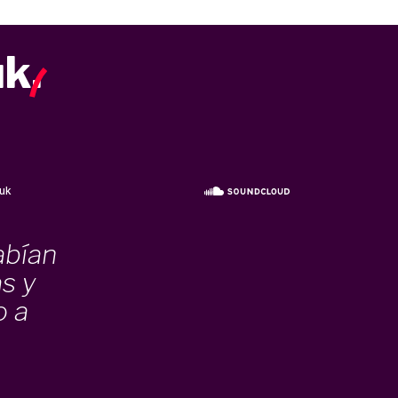
uk
.
abían
s y
o a