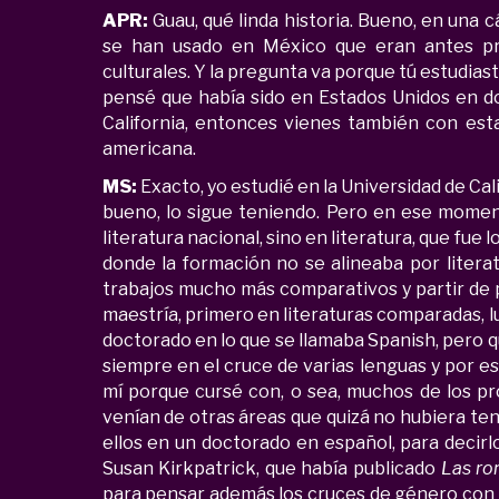
APR:
Guau, qué linda historia. Bueno, en una cá
se han usado en México que eran antes pri
culturales. Y la pregunta va porque tú estudiast
pensé que había sido en Estados Unidos en d
California, entonces vienes también con es
americana.
MS:
Exacto, yo estudié en la Universidad de C
bueno, lo sigue teniendo. Pero en ese momen
literatura nacional, sino en literatura, que fu
donde la formación no se alineaba por litera
trabajos mucho más comparativos y partir de p
maestría, primero en literaturas comparadas, l
doctorado en lo que se llamaba Spanish, pero q
siempre en el cruce de varias lenguas y por 
mí porque cursé con, o sea, muchos de los pr
venían de otras áreas que quizá no hubiera ten
ellos en un doctorado en español, para decirl
Susan Kirkpatrick, que había publicado
Las ro
para pensar además los cruces de género con r