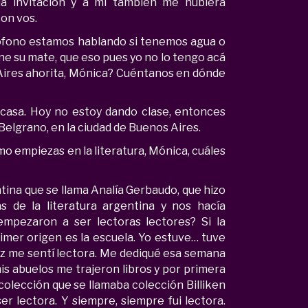
la invitación y a mí también me hubiera
on vos.
crófono estamos hablando si tenemos agua o
ne su mate, que eso pues yo no lo tengo acá
 Aires ahorita, Mónica? Cuéntanos en dónde
casa. Hoy no estoy dando clase, entonces
Belgrano, en la ciudad de Buenos Aires.
o empiezas en la literatura, Mónica, cuáles
ntina que se llama Analía Gerbaudo, que hizo
as de la literatura argentina y nos hacía
pezaron a ser lectoras lectores? Si la
rimer origen es la escuela. Yo estuve… tuve
vez me sentí lectora. Me dediqué esa semana
mis abuelos me trajeron libros y por primera
a colección que se llamaba colección Billiken
er lectora. Y siempre, siempre fui lectora.