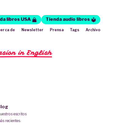
da libros USA
Tienda audio libros
erca de
Newsletter
Prensa
Tags
Archivo
rsion in English
log
uestros escritos
ás recientes.