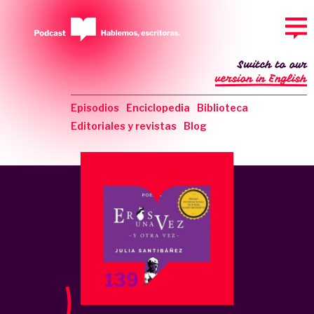
Switch to our
version in English
Episodios
Enciclopedia
Biblioteca
Editoriales y revistas
Blog