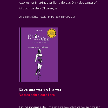
expresiva, imaginativa, llena de pasión y desparpajo”. –
Gioconda Belli (Nicaragua)
Julia Santibáñez
·
Poesía
·
64 pp
·
Seix Barral
·
2017
Eros una vez y otra vez
Ve más sobre este libro
En los poemas de
Eros una vez—y otra vez—
se dibujan