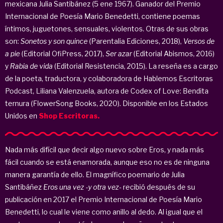
mexicana Julia Santibánez (5 ene 1967). Ganador del Premio
Internacional de Poesía Mario Benedetti, contiene poemas
íntimos, juguetones, sensuales, violentos. Otras de sus obras
son:
Sonetos y son quince
(Parentalia Ediciones, 2018),
Versos de
a pie
(Editorial OfiPress, 2017),
Ser azar
(Editorial Abismos, 2016)
y
Rabia de vida
(Editorial Resistencia, 2015). La reseña es a cargo
de la poeta, traductora, y colaboradora de Hablemos Escritoras
Podcast, Liliana Valenzuela, autora de Codex of Love: Bendita
ternura (FlowerSong Books, 2020). Disponible en los Estados
Unidos en
Shop Escritoras.
Nada más difícil que decir algo nuevo sobre Eros, y nada más
fácil cuando se está enamorada, aunque eso no es de ninguna
manera garantía de ello. El magnífico poemario de Julia
Santibáñez
Eros una vez -y otra vez-
recibió después de su
publicación en 2017 el Premio Internacional de Poesía Mario
Benedetti, lo cual le viene como anillo al dedo. Al igual que el