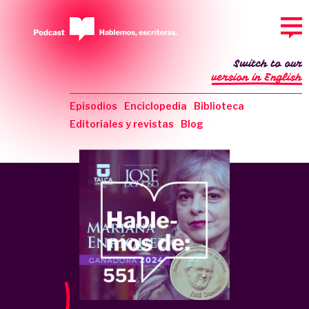
Switch to our
version in English
Episodios
Enciclopedia
Biblioteca
Editoriales y revistas
Blog