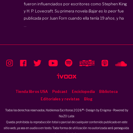
fueron influenciados por escritores como Stephen King
y H. P. Lovecraft. Su primera novela
Bajar es lo peor
fue
publicada por Juan Forn cuando ella tenía 19 años, y ha
...
Tienda libros USA
Podcast
Enciclopedia
Biblioteca
Editoriales y revistas
Blog
Todos los derechos reservados, Hablemos Escritoras 2026 ® • Design by
Enigma
• Powered by
NaZO Labs
Queda prohibida la reproducción total o parcial de cualquier contenido publicado en este
sitio web, ya sea en audio o en texto. Toda forma de utilización no autorizada será perseguida