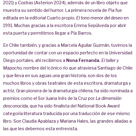
2021) y
Costras
(Asterion 2024), además de un libro objeto que
muestra su sentido del humor. La primera novela de Pia fue
editada en la editorial Cuarto propio,
El tono menor del deseo
en
1991. Muchas gracias a la escritora Emma Sepúlveda por abrir
esta puerta y permitirnos llegar a Pía Barros.
En Chile también, y gracias a Marcela Aguilar Guzmán, tuvimos la
oportunidad de contar con un espacio perfecto en la Universidad
Diego portales, ahí recibimos a
Nona Fernanda.
El taller
y
Mapocho,
nombre del Icónico río que atraviesa Santiago de Chile
y que lleva en sus aguas una gran historia, son dos de los
muchos libros y obras teatrales de esta escritora, dramaturga y
actriz. Gran pionera de la dramaturgia chilena, ha sido nominada a
premios como el Sor Juana Inés de la Cruz por
La dimensión
desconocida,
que ha sido finalista del National Book Award
categoría literatura traducida por una traducción de ese mismo
libro. Son Claudia Apablaza y Mariana Hales, las grandes aliadas a
las que les debemos esta entrevista.