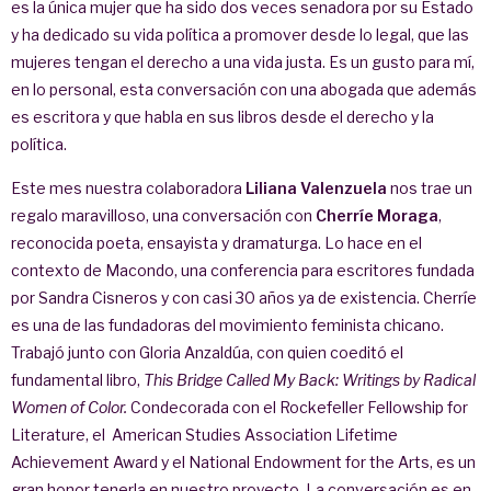
es la única mujer que ha sido dos veces senadora por su Estado
y ha dedicado su vida política a promover desde lo legal, que las
mujeres tengan el derecho a una vida justa. Es un gusto para mí,
en lo personal, esta conversación con una abogada que además
es escritora y que habla en sus libros desde el derecho y la
política.
Este mes nuestra colaboradora
Liliana Valenzuela
nos trae un
regalo maravilloso, una conversación con
Cherríe Moraga
,
reconocida poeta, ensayista y dramaturga. Lo hace en el
contexto de Macondo, una conferencia para escritores fundada
por Sandra Cisneros y con casi 30 años ya de existencia. Cherríe
es una de las fundadoras del movimiento feminista chicano.
Trabajó junto con Gloria Anzaldúa, con quien coeditó el
fundamental libro,
This Bridge Called My Back: Writings by Radical
Women of Color.
Condecorada con el Rockefeller Fellowship for
Literature, el American Studies Association Lifetime
Achievement Award y el National Endowment for the Arts, es un
gran honor tenerla en nuestro proyecto. La conversación es en