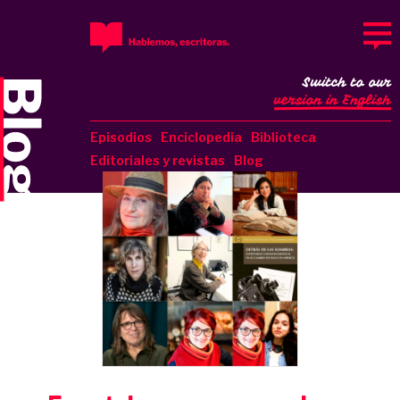
Switch to our
version in English
Episodios
Enciclopedia
Biblioteca
Editoriales y revistas
Blog