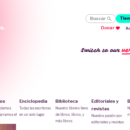
Tien
Buscar
Donar
Ac
ve
Switch to our
ios
Enciclopedia
Biblioteca
Editoriales y
B
ablamos
Todas las escritoras
Nuestro librero lleno
N
revistas
arramos el
en un solo lugar.
de libros, libros, y
m
Nuestra pasión por
.
más libros.
editoriales y revistas.