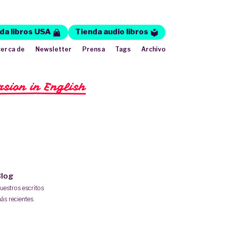
da libros USA
Tienda audio libros
erca de
Newsletter
Prensa
Tags
Archivo
rsion in English
log
uestros escritos
ás recientes.