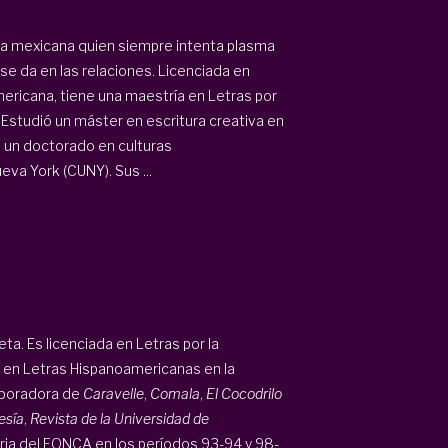
ora mexicana quien siempre intenta plasma
e se da en las relaciones. Licenciada en
mericana, tiene una maestría en Letras por
Estudió un máster en escritura creativa en
o un doctorado en culturas
va York (CUNY). Sus ...
eta. Es licenciada en Letras por la
 en Letras Hispanoamericanas en la
aboradora de
Caravelle
,
Comala
,
El Cocodrilo
esía
,
Revista de la Universidad de
aria del FONCA en los períodos 93-94 y 98-