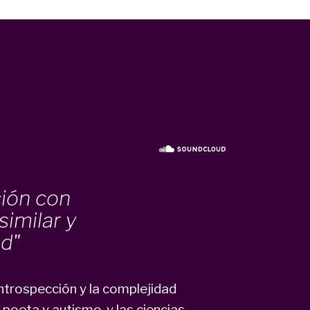
ción con
similar y
ad"
introspección y la complejidad
 poeta y autismo, y las ciencias