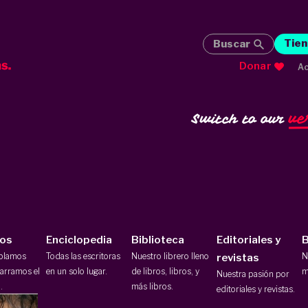
Tien
Buscar
Donar
Ac
ve
Switch to our
ios
Enciclopedia
Biblioteca
Editoriales y
B
ablamos
Todas las escritoras
Nuestro librero lleno
N
revistas
arramos el
en un solo lugar.
de libros, libros, y
m
Nuestra pasión por
.
más libros.
editoriales y revistas.