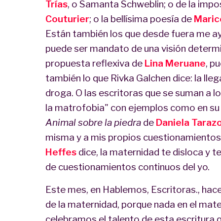
Trías
, o Samanta Schweblin; o de la impos
Couturier
; o la bellísima poesía de
Maric
Están también los que desde fuera me ay
puede ser mandato de una visión determ
propuesta reflexiva de
Lina Meruane
, p
también lo que Rivka Galchen dice: la lle
droga. O las escritoras que se suman a lo
la matrofobia" con ejemplos como en su 
Animal sobre la piedra
de
Daniela Taraz
misma y a mis propios cuestionamient
Heffes
dice, la maternidad te disloca y 
de cuestionamientos continuos del yo.
Este mes, en Hablemos, Escritoras., hac
de la maternidad, porque nada en el mate
celebramos el talento de esta escritura 