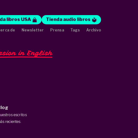
da libros USA
Tienda audio libros
erca de
Newsletter
Prensa
Tags
Archivo
rsion in English
log
uestros escritos
ás recientes.