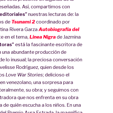
 reseñadas. Así, compartimos con
editoriales”
nuestras lecturas de: la
os de
Tsunami 2
coordinado por
stina Rivera Garza
Autobiografía del
te en el tema,
Linea Nigra
de Jazmina
itoras"
está la fascinante escritora de
n una abundante producción de
 de lo inusual; la preciosa conversación
Ivelisse Rodríguez, quien desde los
tos
Love War Stories
; delicioso el
rigen venezolano, una sorpresa para
literalmente, su obra; y seguimos con
ustradora que nos enfrenta en su obra
a de quién escucha a los niños. En una
 del Premio Aura Estrada, la magnífica