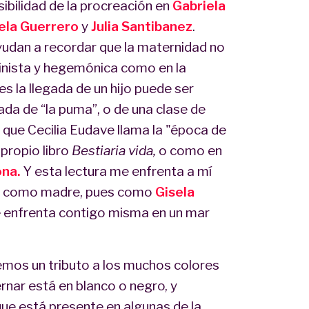
ibilidad de la procreación en
Gabriela
ela Guerrero
y
Julia Santibanez
.
udan a recordar que la maternidad no
inista y hegemónica como en la
ues la llegada de un hijo puede ser
gada de “la puma”, o de una clase de
 que Cecilia Eudave llama la "época de
propio libro
Bestiaria vida,
o como en
ona.
Y esta lectura me enfrenta a mí
os como madre, pues como
Gisela
te enfrenta contigo misma en un mar
emos un tributo a los muchos colores
rnar está en blanco o negro, y
que está presente en algunas de la