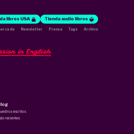
da libros USA
Tienda audio libros
erca de
Newsletter
Prensa
Tags
Archivo
rsion in English
log
uestros escritos
ás recientes.