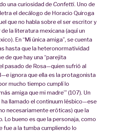
do una curiosidad de
Confetti
. Uno de
 letra el decálogo de Horacio Quiroga
uel que no habla sobre el ser escritor y
r
de la literatura mexicana (aquí un
xico). En “Mi única amiga”, se cuenta
gas hasta que la heteronormatividad
me de que hay una “parejita
el pasado de Rosa—quien sufrió al
e ignora que ella es la protagonista
 por mucho tiempo cumplí lo
 más amiga que mi madre’” (107). Un
h ha llamado el continuum lésbico—ese
no necesariamente eróticas) que la
. Lo bueno es que la personaja, como
e fue a la tumba cumpliendo lo