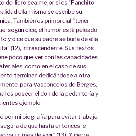
o del libro sea mejor si es “Panchito”
realidad ella misma se escribe su
ónica. También es primordial "tener
que, según dice, el humor está peleado
to y dice que su padre se burla de ella
ita” (12), intrascendente. Sus textos
iene poco que ver con las capacidades
teriales, como en el caso de sus
lento terminan dedicándose a otra
almente, para Vasconcelos de Berges,
tual es poseer el don de la pedantería y
ientes ejemplo.
é por mi biografía para evitar trabajo
 segura de que hasta entonces le
vo ya un mes de vivir” (13). Y cierra