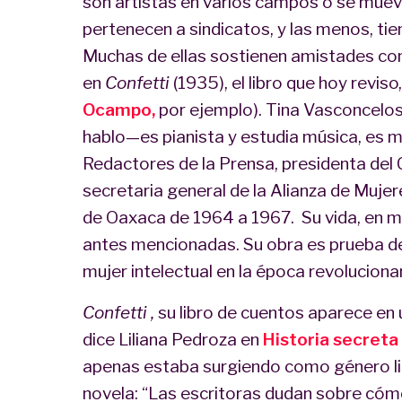
son artistas en varios campos o se muev
pertenecen a sindicatos, y las menos, ti
Muchas de ellas sostienen amistades con
en
Confetti
(1935), el libro que hoy revis
Ocampo,
por ejemplo). Tina Vasconcelos
hablo—es pianista y estudia música, es m
Redactores de la Prensa, presidenta del
secretaria general de la Alianza de Muje
de Oaxaca de 1964 a 1967. Su vida, en mi
antes mencionadas. Su obra es prueba de
mujer intelectual en la época revoluciona
Confetti ,
su libro de cuentos aparece en
dice Liliana Pedroza en
Historia secreta
apenas estaba surgiendo como género liter
novela: “Las escritoras dudan sobre cóm