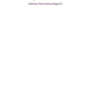
#Género/ Feminismos
#SigloXX