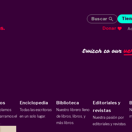
Tien
Buscar
Donar
Ac
ve
Switch to our
ios
Enciclopedia
Biblioteca
Editoriales y
B
ablamos
Todas las escritoras
Nuestro librero lleno
N
revistas
arramos el
en un solo lugar.
de libros, libros, y
m
Nuestra pasión por
.
más libros.
editoriales y revistas.