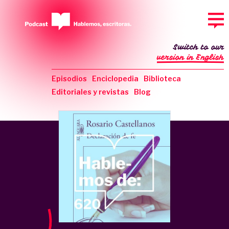
Switch to our
version in English
Episodios
Enciclopedia
Biblioteca
Editoriales y revistas
Blog