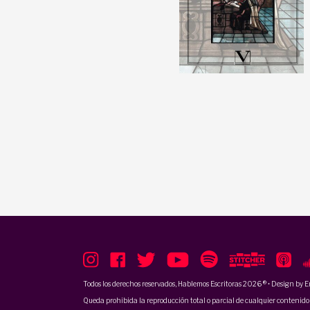
Todos los derechos reservados, Hablemos Escritoras 2026 ® • Design by
E
Queda prohibida la reproducción total o parcial de cualquier contenido p