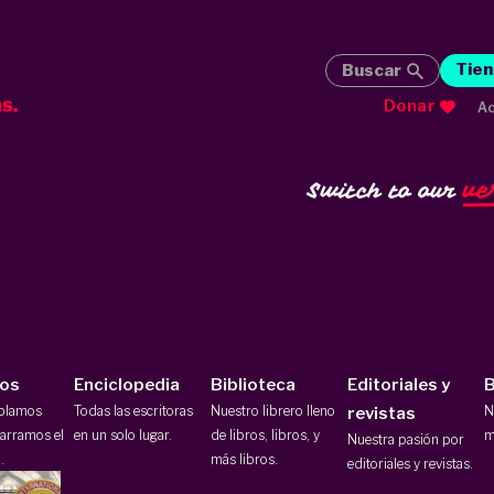
Tien
Buscar
Donar
Ac
ve
Switch to our
ios
Enciclopedia
Biblioteca
Editoriales y
B
ablamos
Todas las escritoras
Nuestro librero lleno
N
revistas
arramos el
en un solo lugar.
de libros, libros, y
m
Nuestra pasión por
.
más libros.
editoriales y revistas.