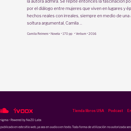
la autora admira. Se repite entonces la fascinación por
por el diálogo entre mujeres que viven en lugares y é
hechos reales con irreales, siempre en medio de una 
soltura argumental, Camila ...
·
·
·
·
Camila Reimers
Novela
170 pp
Verbum
2016
Tienda libros USA
Podcast
En
nigma
• Powered by NaZO Labs
ublicado en este sitio web, ya sea en audio o en texto. Toda forma de utilización no autorizada será