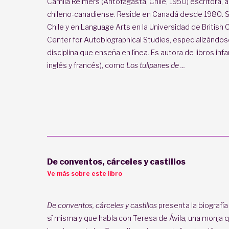
Camila Reimers (Antofagasta, Chile, 1950) escritora, a
chileno-canadiense. Reside en Canadá desde 1980. S
Chile y en Language Arts en la Universidad de British
Center for Autobiographical Studies, especializándos
disciplina que enseña en línea. Es autora de libros infa
inglés y francés), como
Los tulipanes de ...
De conventos, cárceles y castillos
Ve más sobre este libro
De conventos, cárceles y castillos
presenta la biografí
sí misma y que habla con Teresa de Ávila, una monja qu