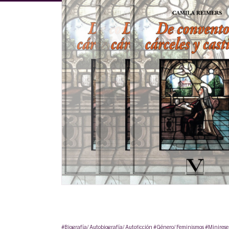
#Biografía/ Autobiografía/ Autoficción
#Género/ Feminismos
#Minires