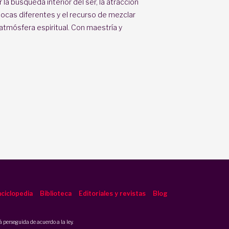
 la búsqueda interior del ser, la atracción
pocas diferentes y el recurso de mezclar
atmósfera espiritual. Con maestría y
ciclopedia
Biblioteca
Editoriales y revistas
Blog
 perseguida de acuerdo a la ley.