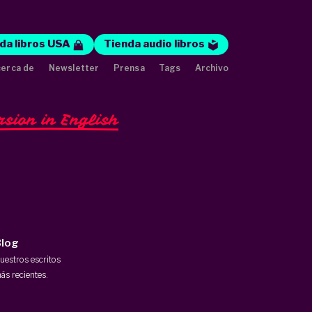
da libros USA
Tienda audio libros
erca de
Newsletter
Prensa
Tags
Archivo
rsion in English
log
uestros escritos
ás recientes.