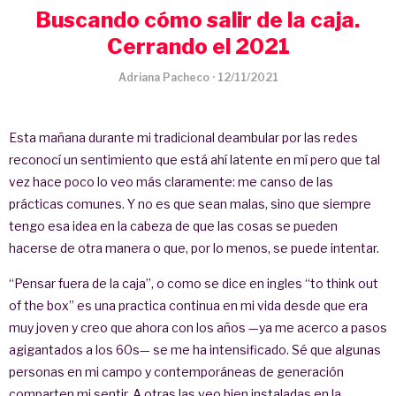
Buscando cómo salir de la caja.
Cerrando el 2021
Adriana Pacheco
·
12/11/2021
Esta mañana durante mi tradicional deambular por las redes
reconocí un sentimiento que está ahí latente en mí pero que tal
vez hace poco lo veo más claramente: me canso de las
prácticas comunes. Y no es que sean malas, sino que siempre
tengo esa idea en la cabeza de que las cosas se pueden
hacerse de otra manera o que, por lo menos, se puede intentar.
“Pensar fuera de la caja”, o como se dice en ingles “to think out
of the box” es una practica continua en mi vida desde que era
muy joven y creo que ahora con los años —ya me acerco a pasos
agigantados a los 60s— se me ha intensificado. Sé que algunas
personas en mi campo y contemporáneas de generación
comparten mi sentir. A otras las veo bien instaladas en la