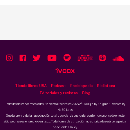
Tienda libros USA
Podcast
Enciclopedia
Biblioteca
Editoriales y revistas
Blog
Todos los derechos reservados, Hablemos Escritoras 2026 ® • Design by
Enigma
• Powered by
NaZO Labs
Queda prohibida la reproducción total o parcial de cualquier contenido publicado en este
sitio web, ya sea en audio o en texto. Toda forma de utilización no autorizada será perseguida
de acuerdo a la ley.