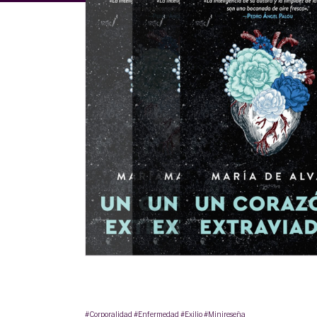
#Corporalidad
#Enfermedad
#Exilio
#Minireseña