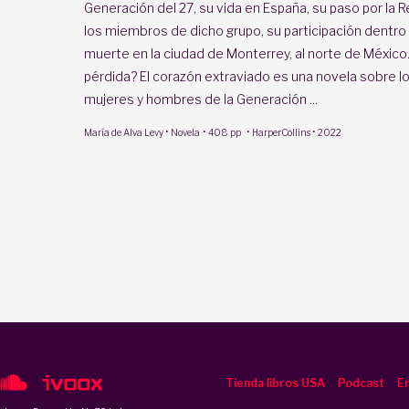
Generación del 27, su vida en España, su paso por la 
los miembros de dicho grupo, su participación dentro de
muerte en la ciudad de Monterrey, al norte de México. 
pérdida? El corazón extraviado es una novela sobre los
mujeres y hombres de la Generación ...
·
·
·
·
María de Alva Levy
Novela
408 pp
HarperCollins
2022
Tienda libros USA
Podcast
En