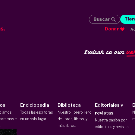
Tien
Buscar
Donar
Ac
ve
Switch to our
ios
Enciclopedia
Biblioteca
Editoriales y
B
ablamos
Todas las escritoras
Nuestro librero lleno
N
revistas
arramos el
en un solo lugar.
de libros, libros, y
m
Nuestra pasión por
.
más libros.
editoriales y revistas.