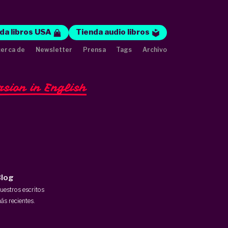
da libros USA
Tienda audio libros
erca de
Newsletter
Prensa
Tags
Archivo
rsion in English
log
uestros escritos
ás recientes.