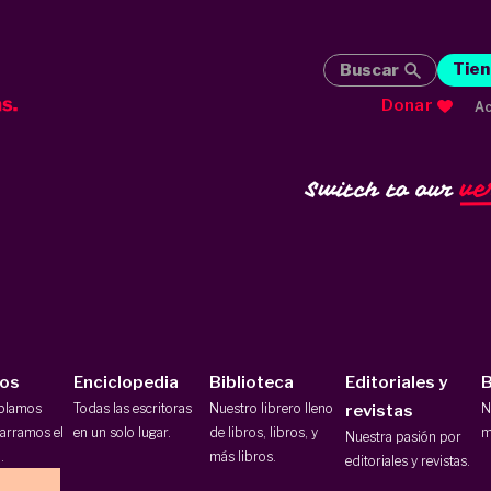
Tien
Buscar
Donar
Ac
ve
Switch to our
ios
Enciclopedia
Biblioteca
Editoriales y
B
ablamos
Todas las escritoras
Nuestro librero lleno
N
revistas
arramos el
en un solo lugar.
de libros, libros, y
m
Nuestra pasión por
.
más libros.
editoriales y revistas.