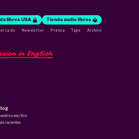
da libros USA
Tienda audio libros
erca de
Newsletter
Prensa
Tags
Archivo
rsion in English
log
uestros escritos
ás recientes.