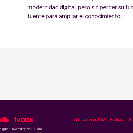
modernidad digital, pero sin perder su fu
fuente para ampliar el conocimiento...
Tienda libros USA
Podcast
En
nigma
• Powered by NaZO Labs