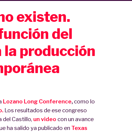
no existen.
unción del
 la producción
mporánea
la
Lozano Long Conference
,
como lo
o.
Los resultados de ese congreso
 del Castillo,
un video
con un avance
 que ha salido ya publicado en
Texas