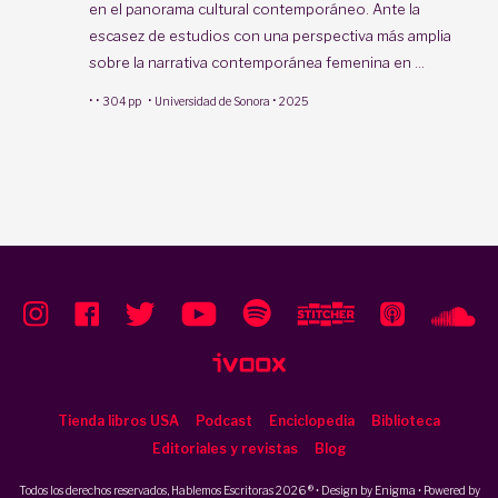
en el panorama cultural contemporáneo. Ante la
escasez de estudios con una perspectiva más amplia
sobre la narrativa contemporánea femenina en ...
·
·
·
·
304 pp
Universidad de Sonora
2025
Tienda libros USA
Podcast
Enciclopedia
Biblioteca
Editoriales y revistas
Blog
Todos los derechos reservados, Hablemos Escritoras 2026 ® • Design by
Enigma
• Powered by