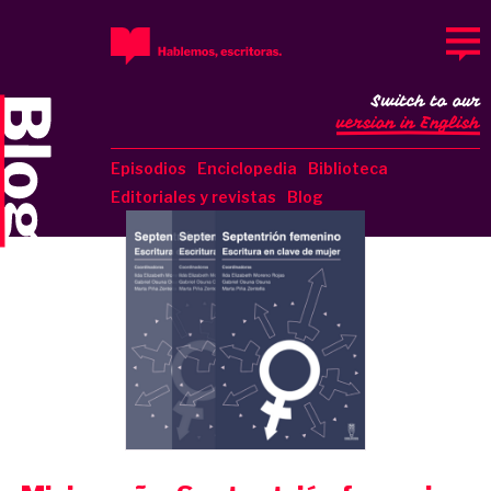
Switch to our
version in English
Episodios
Enciclopedia
Biblioteca
Editoriales y revistas
Blog