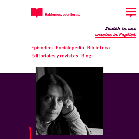
Switch to our
version in English
Episodios
Enciclopedia
Biblioteca
Editoriales y revistas
Blog