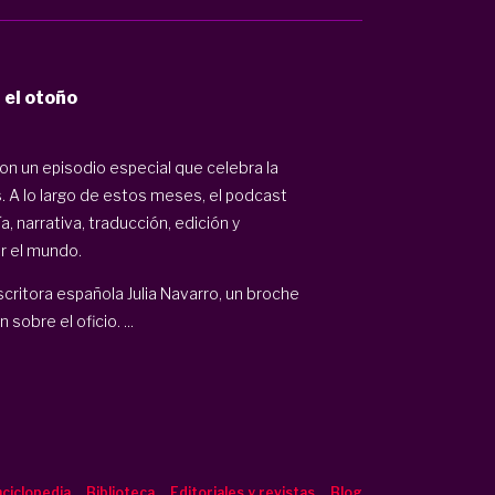
el otoño
n un episodio especial que celebra la
es. A lo largo de estos meses, el podcast
a, narrativa, traducción, edición y
r el mundo.
escritora española
Julia Navarro
, un broche
sobre el oficio. ...
ciclopedia
Biblioteca
Editoriales y revistas
Blog