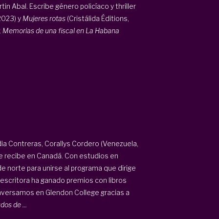
n Abal. Escribe género policíaco y thriller
 2023) y
Mujeres rotas
(Cristálida Éditions,
r, Memorias de una fiscal en La Habana
ia Contreras, Corallys Cordero (Venezuela,
ue recibe en Canadá. Con estudios en
e norte para unirse al programa que dirige
 escritora ha ganado premios con libros
Conversamos en Glendon College gracias a
os de ...