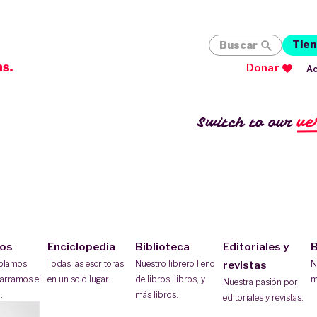
Tien
Buscar
Donar
Ac
ve
Switch to our
ios
Enciclopedia
Biblioteca
Editoriales y
B
ablamos
Todas las escritoras
Nuestro librero lleno
N
revistas
arramos el
en un solo lugar.
de libros, libros, y
m
Nuestra pasión por
.
más libros.
editoriales y revistas.