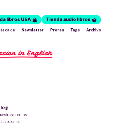
da libros USA
Tienda audio libros
erca de
Newsletter
Prensa
Tags
Archivo
rsion in English
log
uestros escritos
ás recientes.