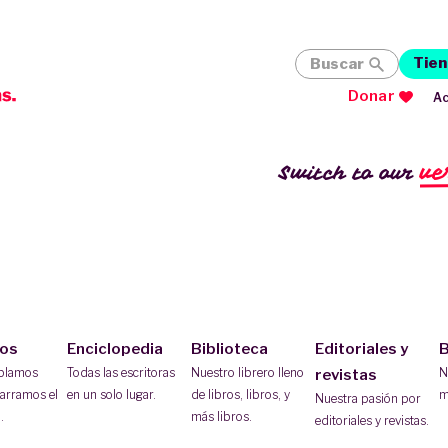
Tien
Buscar
Donar
Ac
ve
Switch to our
ios
Enciclopedia
Biblioteca
Editoriales y
B
ablamos
Todas las escritoras
Nuestro librero lleno
N
revistas
arramos el
en un solo lugar.
de libros, libros, y
m
Nuestra pasión por
.
más libros.
editoriales y revistas.