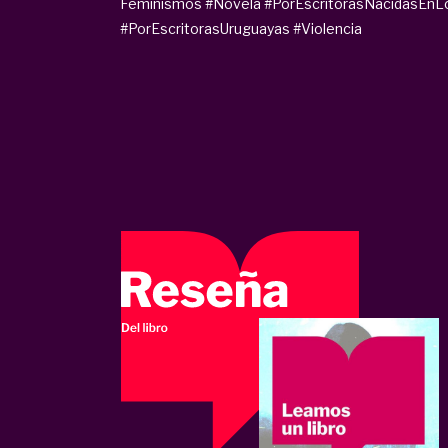
Feminismos
#Novela
#PorEscritorasNacidasEnL
#PorEscritorasUruguayas
#Violencia