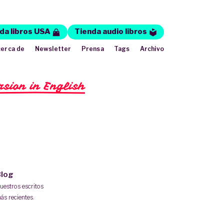
da libros USA
Tienda audio libros
erca de
Newsletter
Prensa
Tags
Archivo
rsion in English
log
uestros escritos
ás recientes.