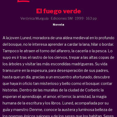
El fuego verde
Verónica Murguía · Ediciones SM ·
1999
· 163 pp
Novela
A la joven Luned, moradora de una aldea medieval en lo profundo
del bosque, no le interesa aprender a cardar la lana, hilar o bordar.
Tampoco le atraen el torno del alfarero, la cacería o la pesca. Lo
suyo es ir tras el rastro de los ciervos, trepar a las altas copas de
los árboles y visitar las más escondidas madrigueras. Su vida
transcurre en la espesura, para desesperación de sus padres,
hasta que un día, gracias a un encuentro afortunado, descubre
que haya in oficio tan misterioso y bello como el bosque: contar
historias. Dentro de las murallas de la ciudad de Corberic la
esperan el aprendizaje, el amor, el terror, la amistad, la magia
humana de la escritura y los libros. Luned, acompañada por su
guía y maestro Denme, conoce la austera y luminosa belleza de
los poemas épicos sajones y de los seres que los habitan. Seres