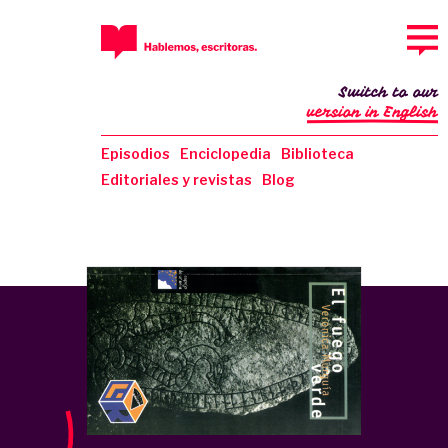
Switch to our
version in English
Episodios
Enciclopedia
Biblioteca
Editoriales y revistas
Blog