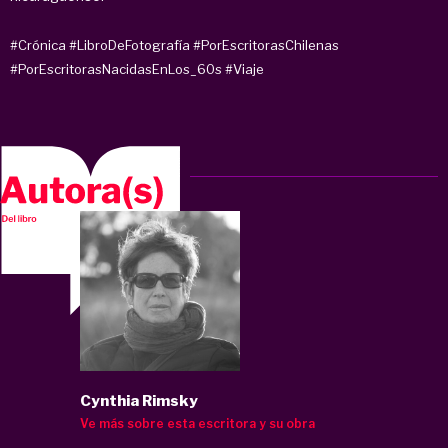
#Crónica
#LibroDeFotografía
#PorEscritorasChilenas
#PorEscritorasNacidasEnLos_60s
#Viaje
Cynthia Rimsky
Ve más sobre esta escritora y su obra