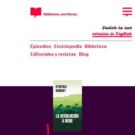
Switch to our
version in English
Episodios
Enciclopedia
Biblioteca
Editoriales y revistas
Blog