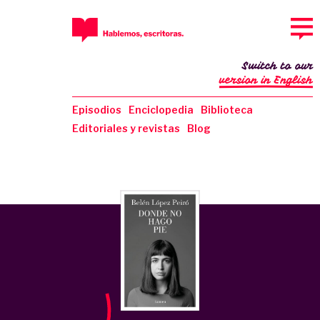
Switch to our
version in English
Episodios
Enciclopedia
Biblioteca
Editoriales y revistas
Blog