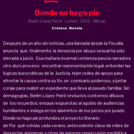
Donde no hago pie
Belén López Peiró · Lumen ·
2022
· 186 pp
Crónica · Novela
Después de un año sin noticias, una llamada desde la Fiscalía
anuncia que, finalmente, la denuncia por abuso sexual ha sido
elevada a juicio. Esa mañana invernal comienza para la narradora
otro duro proceso: encontrar representación legal, entender las
lógicas burocráticas de la Justicia, tejer redes de apoyo para
afrontar la causa contra su tío, un comisario poderoso, y juntar
coraje para reabrir un expediente que lleva al pasado familiar. Sin
demagogias, Belén López Peiró revisa los contornos difusos
de los recuerdos; ensaya respuestas al agobio de audiencias
humillantes e indaga en los laberintos de los juicios por jurado.
Donde no hago pie
profundiza el proyecto literario
de
Por qué volvías cada verano
, antecedente clave de miles de
denuncias anónimas y otras de enorme repercusión mediática.