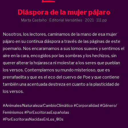
Diáspora de la mujer pájaro
Marta Castaño · Editorial Versátiles ·
2021
· 111 pp
Nosotros, los lectores, caminamos de la mano de esa mujer
pájaro en su continua diáspora a través de las páginas de este
poemario. Nos encaramamos a sus lomos suaves y sentimos el
aire en la cara, encogidos por las sombras y los hechizos, sin
querer alterar la hojarasca ni molestar a los seres que pueblan
los versos. Contemplamos su mundo misterioso, que es
prerrafaelita y que es el eco del cuervo de Poe y que contiene
también una acentuada destreza en cuanto a la plasticidad de
los versos.
#Animales/Naturaleza/CambioClimático
#Corporalidad
#Género/
Feminismos
#PorEscritorasEspañolas
#PorEscritorasNacidasEnLos_80s