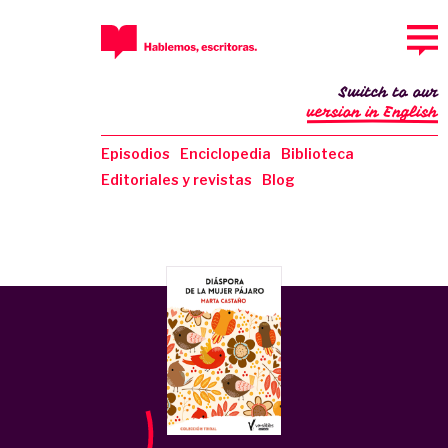
Switch to our
version in English
Episodios
Enciclopedia
Biblioteca
Editoriales y revistas
Blog