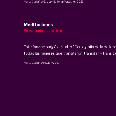
Marta Castaño
·
·
111 pp
·
Editorial Versátiles
·
2021
Meditaciones
Ve más sobre este libro
Este fanzine surgió del taller "Cartografía de la bell
todas las mujeres que transitaron, transitan y transita
Marta Castaño
·
Poesía
·
·
2021