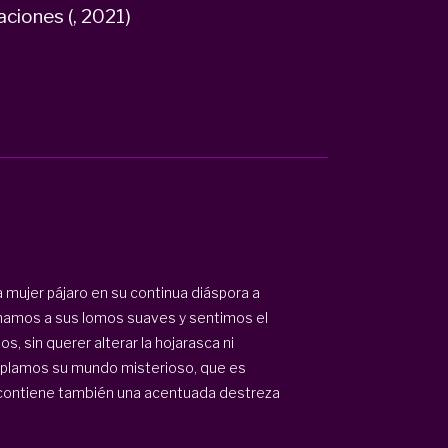
aciones (, 2021)
mujer pájaro en su continua diáspora a
mamos a sus lomos suaves y sentimos el
s, sin querer alterar la hojarasca ni
mplamos su mundo misterioso, que es
e contiene también una acentuada destreza