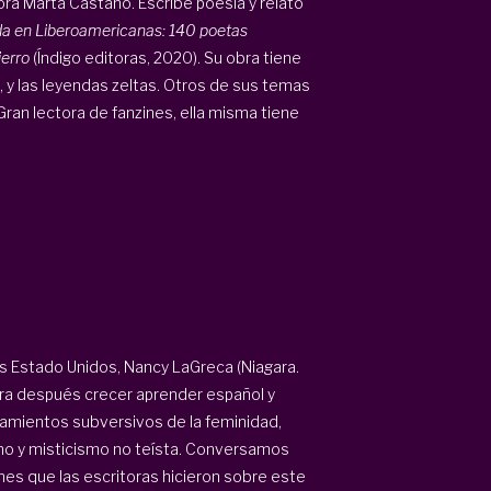
ora Marta Castaño. Escribe poesía y relato
a en Liberoamericanas: 140 poetas
ierro
(Índigo editoras, 2020). Su obra tiene
co, y las leyendas zeltas. Otros de sus temas
Gran lectora de fanzines, ella misma tiene
los Estado Unidos, Nancy LaGreca (Niagara.
 para después crecer aprender español y
iguramientos subversivos de la feminidad,
mo y misticismo no teísta. Conversamos
ones que las escritoras hicieron sobre este