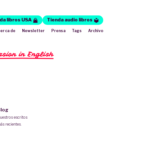
da libros USA
Tienda audio libros
erca de
Newsletter
Prensa
Tags
Archivo
rsion in English
log
uestros escritos
ás recientes.