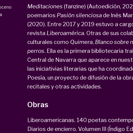
Meditaciones
(fanzine) (Autoedición, 202
oceno
a
poemarios
Pasión silenciosa
de Inés Mar
(2020). Entre 2017 y 2019 estuvo a cargo 
revista
Liberoamérica
. Otras de sus col
culturales como
Quimera
,
Blanco sobre ne
perros
. Ella es la primera bibliotecaria t
Central de Navarra que aparece en nues
las iniciativias literarias que ha coordin
Poesía, un proyecto de difusión de la ob
recitales y otras actividades.
Obras
Liberoamericanas. 140 poetas contemporá
Diarios de encierro. Volumen III (Índigo E