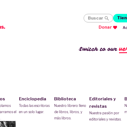
Tien
Buscar
Donar
Ac
ve
Switch to our
ios
Enciclopedia
Biblioteca
Editoriales y
B
ablamos
Todas las escritoras
Nuestro librero lleno
N
revistas
arramos el
en un solo lugar.
de libros, libros, y
m
Nuestra pasión por
.
más libros.
editoriales y revistas.