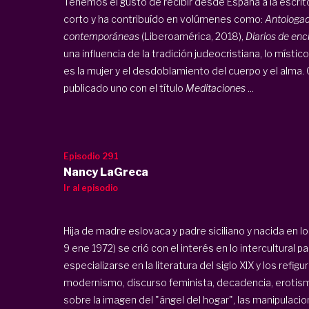
Tenemos el gusto de recibir desde España a la escrit
corto y ha contribuído en volúmenes como:
Antologad
contemporáneas
(Liberoamérica, 2018),
Diarios de enc
una influencia de la tradición judeocristiana, lo místi
es la mujer y el desdoblamiento del cuerpo y el alma. 
publicado uno con el título
Meditaciones
...
Episodio 291
Nancy LaGreca
Ir al episodio
Hija de madre eslovaca y padre siciliano y nacida en 
9 ene 1972) se crió con el interés en lo intercultural
especializarse en la literatura del siglo XIX y los ref
modernismo, discurso feminista, decadencia, erotis
sobre la imagen del "ángel del hogar", las manipulaci