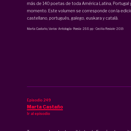
más de 140 poetas de toda América Latina, Portugal 
momento. Este volumen se corresponde con la edici
castellano, português, galego, euskara y català.
Marta Castaño
, Varios
·
Antología · Poesía
·
288 pp
·
Cecilia Resiale
·
2019
Episodio 249
Marta Castaño
Ir al episodio