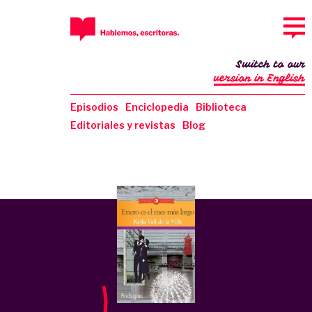
Switch to our
version in English
Episodios
Enciclopedia
Biblioteca
Editoriales y revistas
Blog