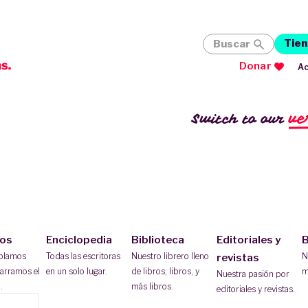
Tien
Buscar
Donar
Ac
ve
Switch to our
ios
Enciclopedia
Biblioteca
Editoriales y
B
ablamos
Todas las escritoras
Nuestro librero lleno
N
revistas
arramos el
en un solo lugar.
de libros, libros, y
m
Nuestra pasión por
.
más libros.
editoriales y revistas.