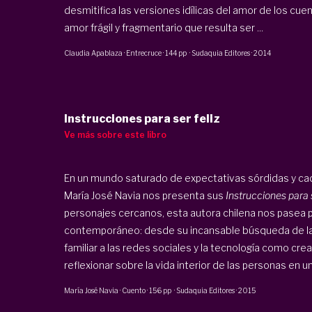
desmitifica las versiones idílicas del amor de los cuen
amor frágil y fragmentario que resulta ser ...
Claudia Apablaza
·
Entrecruce
·
144 pp
·
Sudaquia Editores
·
2014
Instrucciones para ser feliz
Ve más sobre este libro
En un mundo saturado de expectativas sórdidas y c
María José Navia nos presenta sus
Instrucciones para s
personajes cercanos, esta autora chilena nos pasea p
contemporáneo: desde su incansable búsqueda de la fe
familiar a las redes sociales y la tecnología como crea
reflexionar sobre la vida interior de las personas en u
María José Navia
·
Cuento
·
156 pp
·
Sudaquia Editores
·
2015