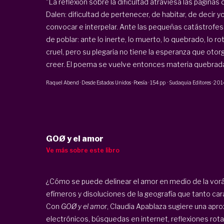
"La reflexión sobre la dificultad atraviesa las páginas
Dalen: dificultad de pertenecer, de habitar, de decir y
convocar e interpelar. Ante las pequeñas catástrofe
de poblar: ante lo inerte, lo muerto, lo quebrado, lo ro
cruel, pero su plegaria no tiene la esperanza que otorg
creer. El poema se vuelve entonces materia quebrada,
Raquel Abend
·
Desde Estados Unidos · Poesía
·
154 pp
·
Sudaquia Editores
·
201
GOØ y el amor
Ve más sobre este libro
¿Cómo se puede delinear el amor en medio de la vorág
efímeros y disoluciones de la geografía que tanto car
Con
GOØ y el amor
, Claudia Apablaza sugiere una apr
electrónicos, búsquedas en internet, reflexiones rota