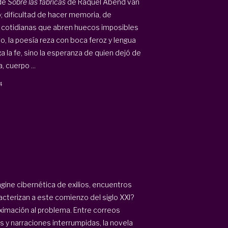
 de
Sobre las fábricas
de Raquel Abend van
o; dificultad de hacer memoria, de
s cotidianas que abren huecos imposibles
to, la poesía reza con boca feroz y lengua
a la fe, sino la esperanza de quien dejó de
 cuerpo ...
4
ine cibernética de exilios, encuentros
acterizan a este comienzo del siglo XXI?
oximación al problema. Entre correos
s y narraciones interrumpidas, la novela