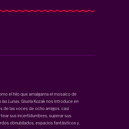
omo el hilo que amalgama el mosaico de
 las Lunas
. Gisela Kozak nos introduce en
és de las voces de ocho amigos, casi
rtear sus incertidumbres, superar sus
dos obnubilados, espacios fantásticos y,