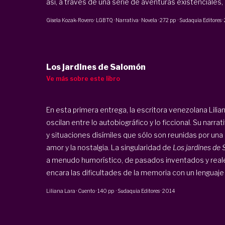
así, a través de una serie de aventuras existenciales,
Gisela Kozak-Rovero
·
LGBTQ · Narrativa · Novela
·
272 pp
·
Sudaquia Editores
·
Los jardines de Salomón
Ve más sobre este libro
En esta primera entrega, la escritora venezolana Lilia
oscilan entre lo autobiográfico y lo ficcional. Su nar
y situaciones disímiles que sólo son reunidas por un
amor y la nostalgia. La singularidad de
Los jardines de
a menudo humorístico, de pasados inventados y reale
encara las dificultades de la memoria con un lenguaje cl
Liliana Lara
·
Cuento
·
140 pp
·
Sudaquia Editores
·
2014