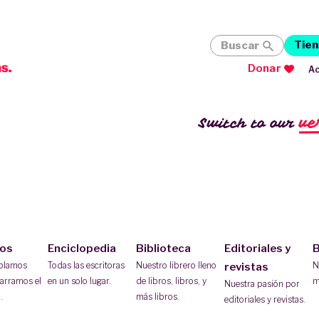
Tien
Buscar
Donar
Ac
ve
Switch to our
ios
Enciclopedia
Biblioteca
Editoriales y
B
ablamos
Todas las escritoras
Nuestro librero lleno
N
revistas
arramos el
en un solo lugar.
de libros, libros, y
m
Nuestra pasión por
.
más libros.
editoriales y revistas.