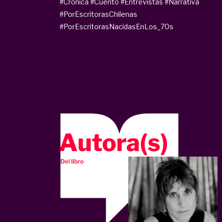
#Crónica
#Cuento
#Entrevistas
#Narrativa
#PorEscritorasChilenas
#PorEscritorasNacidasEnLos_70s