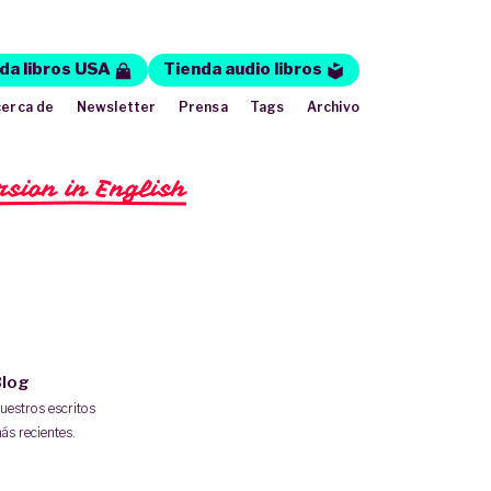
da libros USA
Tienda audio libros
erca de
Newsletter
Prensa
Tags
Archivo
rsion in English
log
uestros escritos
ás recientes.