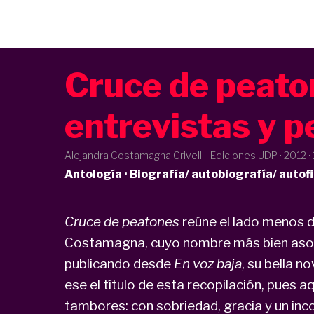
Cruce de peato
entrevistas y p
Alejandra Costamagna Crivelli · Ediciones UDP ·
2012
·
Antología · Biografía/ autobiografía/ autofic
Cruce de peatones
reúne el lado menos d
Costamagna, cuyo nombre más bien asoci
publicando desde
En voz baja
, su bella n
ese el título de esta recopilación, pues a
n
tambores: con sobriedad, gracia y un inco