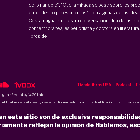
de lo narrable". "Que la mirada se pose sobre los pro
entender lo que escribimos", son algunas de las idea
Costamagna en nuestra conversación. Una de las escri
contemporánea, es periodista y doctora en literatura
libros de ...
Tienda libros USA
Podcast
En
nigma
• Powered by NaZO Labs
ublicado en este sitio web, ya sea en audio o en texto. Toda forma de utilización no autorizada será
n este sitio son de exclusiva responsabilida
iamente reflejan la opinión de Hablemos, esc