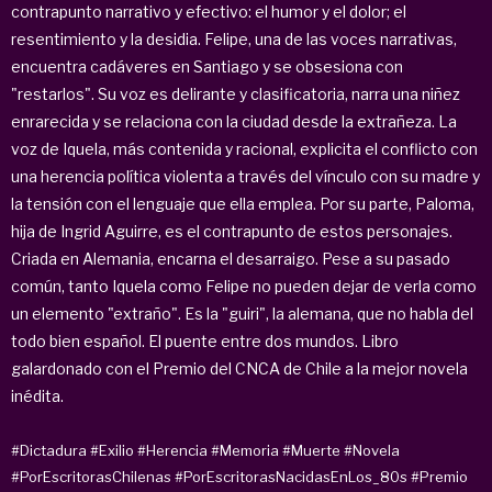
contrapunto narrativo y efectivo: el humor y el dolor; el
resentimiento y la desidia. Felipe, una de las voces narrativas,
encuentra cadáveres en Santiago y se obsesiona con
"restarlos". Su voz es delirante y clasificatoria, narra una niñez
enrarecida y se relaciona con la ciudad desde la extrañeza. La
voz de Iquela, más contenida y racional, explicita el conflicto con
una herencia política violenta a través del vínculo con su madre y
la tensión con el lenguaje que ella emplea. Por su parte, Paloma,
hija de Ingrid Aguirre, es el contrapunto de estos personajes.
Criada en Alemania, encarna el desarraigo. Pese a su pasado
común, tanto Iquela como Felipe no pueden dejar de verla como
un elemento "extraño". Es la "guiri", la alemana, que no habla del
todo bien español. El puente entre dos mundos. Libro
galardonado con el Premio del CNCA de Chile a la mejor novela
inédita.
#Dictadura
#Exilio
#Herencia
#Memoria
#Muerte
#Novela
#PorEscritorasChilenas
#PorEscritorasNacidasEnLos_80s
#Premio