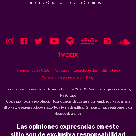
el entorno. Creemos en el arte. Creemos ...
Tienda libros USA
Podcast
Enciclopedia
Biblioteca
Editoriales y revistas
Blog
Todos los derechos reservados, Hablemos Escritoras 2026 ® • Design by
Enigma
• Powered by
NaZO Labs
Queda prohibida la reproducción total o parcial de cualquier contenido publicado en este
sitio web, ya sea en audio o en texto. Toda forma de utilización no autorizada será perseguida
de acuerdo a la ley.
Las opiniones expresadas en este
sitio son de exclusiva responsabilidad