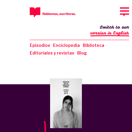
Switch to our
version in English
Episodios
Enciclopedia
Biblioteca
Editoriales y revistas
Blog