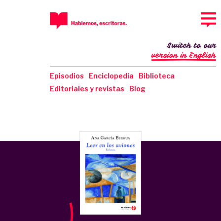
Switch to our
version in English
Episodios
Enciclopedia
Biblioteca
Editoriales y revistas
Blog