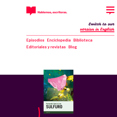
Switch to our
version in English
Episodios
Enciclopedia
Biblioteca
Editoriales y revistas
Blog