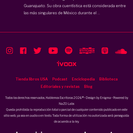
Guanajuato. Su obra cuentística está considerada entre
las más singulares de México durante el ...
Tienda libros USA
Podcast
Enciclopedia
Biblioteca
Editoriales y revistas
Blog
Todos los derechos reservados, Hablemos Escritoras 2026 ® • Design by
Enigma
• Powered by
NaZO Labs
Queda prohibida la reproducción total o parcial de cualquier contenido publicado en este
sitio web, ya sea en audio o en texto. Toda forma de utilización no autorizada será perseguida
de acuerdo a la ley.