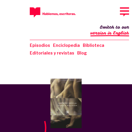
Switch to our
version in English
Episodios
Enciclopedia
Biblioteca
Editoriales y revistas
Blog