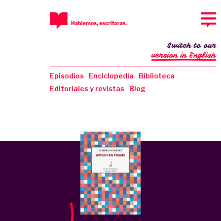
Switch to our
version in English
Episodios
Enciclopedia
Biblioteca
Editoriales y revistas
Blog