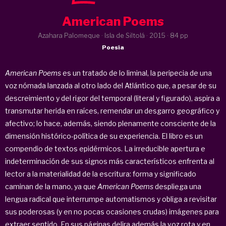
American Poems
Azahara Palomeque · Isla de Siltolá ·
2015
· 84 pp
Poesía
American Poems
es un tratado de lo liminal, la peripecia de una
voz nómada lanzada al otro lado del Atlántico que, a pesar de su
descreimiento y del rigor del temporal (literal y figurado), aspira a
transmutar herida en raíces, remendar un desgarro geográfico y
afectivo; lo hace, además, siendo plenamente consciente de la
dimensión histórico-política de su experiencia. El libro es un
compendio de textos epidérmicos. La irreducible apertura e
indeterminación de sus signos más característicos enfrenta al
lector a la materialidad de la escritura: forma y significado
caminan de la mano, ya que
American Poems
despliega una
lengua radical que interrumpe automatismos y obliga a revisitar
sus poderosas (y en no pocas ocasiones crudas) imágenes para
extraer sentido. En sus páginas delira además la voz rota y en