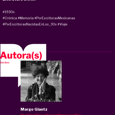
#1930s
#Crónica
#Memoria
#PorEscritorasMexicanas
#PorEscritorasNacidasEnLos_30s
#Viaje
Margo Glantz