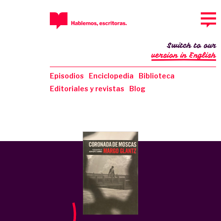
Switch to our
version in English
Episodios
Enciclopedia
Biblioteca
Editoriales y revistas
Blog