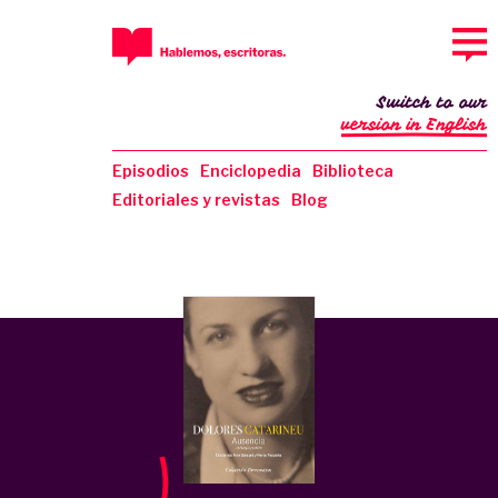
Switch to our
version in English
Episodios
Enciclopedia
Biblioteca
Editoriales y revistas
Blog