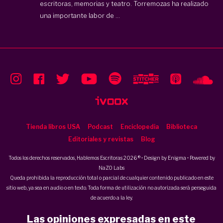
escritoras, memorias y teatro. Torremozas ha realizado
una importante labor de ...
Tienda libros USA
Podcast
Enciclopedia
Biblioteca
Editoriales y revistas
Blog
Todos los derechos reservados, Hablemos Escritoras 2026 ® • Design by
Enigma
• Powered by
NaZO Labs
Queda prohibida la reproducción total o parcial de cualquier contenido publicado en este
sitio web, ya sea en audio o en texto. Toda forma de utilización no autorizada será perseguida
de acuerdo a la ley.
Las opiniones expresadas en este