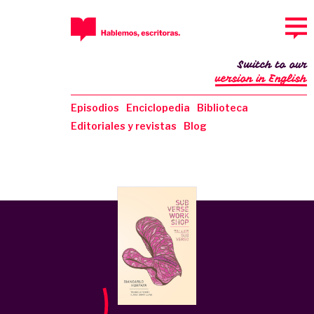
Switch to our
version in English
Episodios
Enciclopedia
Biblioteca
Editoriales y revistas
Blog