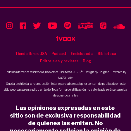
Tienda libros USA
Podcast
Enciclopedia
Biblioteca
Editoriales y revistas
Blog
Todos los derechos reservados, Hablemos Escritoras 2026 ® • Design by
Enigma
• Powered by
NaZO Labs
Queda prohibida la reproducción total o parcial de cualquier contenido publicado en este
sitio web, ya sea en audio o en texto. Toda forma de utilización no autorizada será perseguida
de acuerdo a la ley.
Las opiniones expresadas en este
sitio son de exclusiva responsabilidad
de quienes las emiten. No
necesariamente reflejan la opinión de