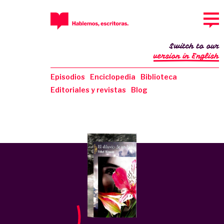
Switch to our
version in English
Episodios
Enciclopedia
Biblioteca
Editoriales y revistas
Blog