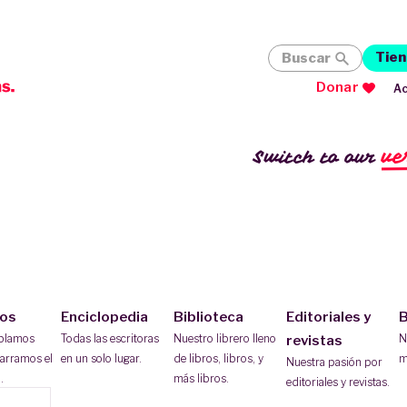
Tien
Buscar
Donar
Ac
ve
Switch to our
ios
Enciclopedia
Biblioteca
Editoriales y
B
ablamos
Todas las escritoras
Nuestro librero lleno
N
revistas
arramos el
en un solo lugar.
de libros, libros, y
m
Nuestra pasión por
.
más libros.
editoriales y revistas.