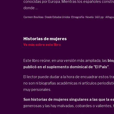
conocidas por Europa. Mientras los españoles constru
donde ...
Carmen Boullosa
·
Desde Estados Unidos · Etnografía · Novela
·
160 pp
·
Alfagu
Historias de mujeres
Ve más sobre este libro
Este libro reúne, en una versión más ampliada, las
bio
publicó en el suplemento dominical de "El País"
.
El lector puede dudar a la hora de encuadrar estos 
no son ni biografías académicas ni artículos periodís
muy personales.
Son historias de mujeres singulares a las que la e
generosas y las hay malvadas, cobardes o valientes, tu