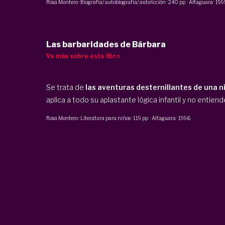
Rosa Montero
·
Biografía/ autobiografía/ autoficción
·
240 pp
·
Alfaguara
·
199
Las barbaridades de Bárbara
Ve más sobre este libro
Se trata de
las aventuras desternillantes de una n
aplica a todo su aplastante lógica infantil y no entien
Rosa Montero
·
Literatura para niños
·
119 pp
·
Alfaguara
·
1996