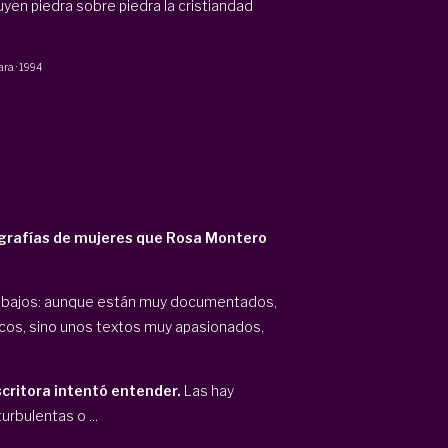
yen piedra sobre piedra la cristiandad
ara
·
1994
grafías de mujeres que Rosa Montero
trabajos: aunque están muy documentados,
ticos, sino unos textos muy apasionados,
scritora intentó entender.
Las hay
rbulentas o ...