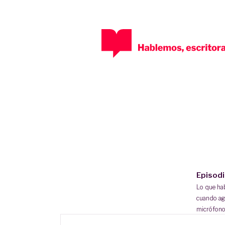
Episod
Lo que h
cuando ag
micrófono