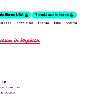
da libros USA
Tienda audio libros
erca de
Newsletter
Prensa
Tags
Archivo
rsion in English
log
uestros escritos
ás recientes.