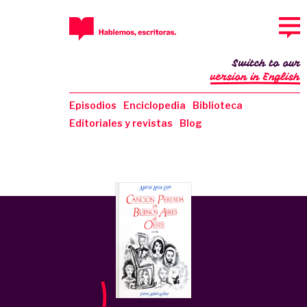
Switch to our
version in English
Episodios
Enciclopedia
Biblioteca
Editoriales y revistas
Blog