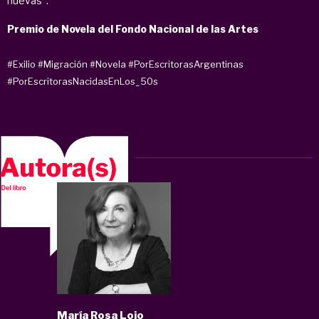
nuevas”.
Premio de Novela del Fondo Nacional de las Artes
#Exilio
#Migración
#Novela
#PorEscritorasArgentinas
#PorEscritorasNacidasEnLos_50s
María Rosa Lojo