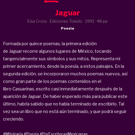
Jaguar
Elsa Cross · Ediciones Toledo ·
1991
· 48 pp
Poesía
Formada por quince poemas, la primera edición
de
Jaguar
recorre algunos lugares de México, tocando
tangencialmente sus símbolos y sus mitos. Representa mi
primer acercamiento, desde la poesía, a estos paisajes. En la
segunda edición, se incorporaron muchos poemas nuevos, así
como gran parte de los poemas contenidos en el
libro
Casuarinas
, escrito casi inmediatamente después de la
aparición de
Jaguar
. De haber esperado más para publicar este
último, habría sabido que no había terminado de escribirlo. Tal
vez sea un libro que no está aún terminado, y que podrá seguir
creciendo.
#Mitología
#Poesía
#PorEscritorasMexicanas