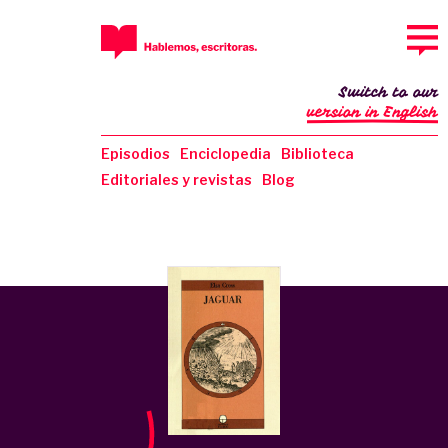
Switch to our
version in English
Episodios
Enciclopedia
Biblioteca
Editoriales y revistas
Blog