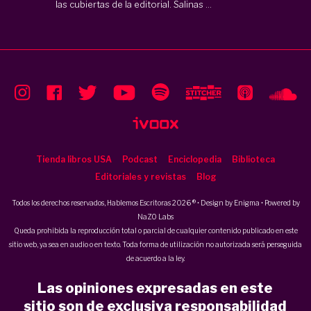
las cubiertas de la editorial. Salinas ...
Tienda libros USA
Podcast
Enciclopedia
Biblioteca
Editoriales y revistas
Blog
Todos los derechos reservados, Hablemos Escritoras 2026 ® • Design by
Enigma
• Powered by
NaZO Labs
Queda prohibida la reproducción total o parcial de cualquier contenido publicado en este
sitio web, ya sea en audio o en texto. Toda forma de utilización no autorizada será perseguida
de acuerdo a la ley.
Las opiniones expresadas en este
sitio son de exclusiva responsabilidad