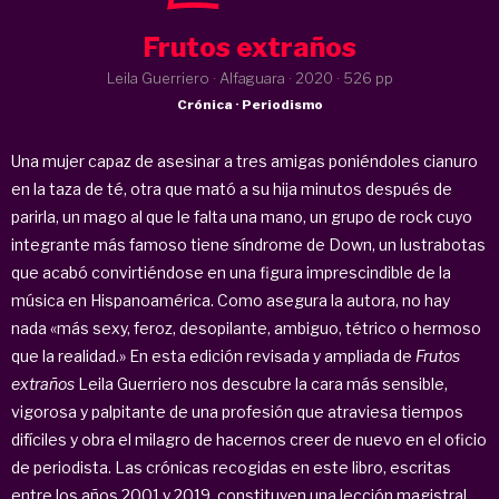
Frutos extraños
Leila Guerriero · Alfaguara ·
2020
· 526 pp
Crónica · Periodismo
Una mujer capaz de asesinar a tres amigas poniéndoles cianuro
en la taza de té, otra que mató a su hija minutos después de
parirla, un mago al que le falta una mano, un grupo de rock cuyo
integrante más famoso tiene síndrome de Down, un lustrabotas
que acabó convirtiéndose en una figura imprescindible de la
música en Hispanoamérica. Como asegura la autora, no hay
nada «más sexy, feroz, desopilante, ambiguo, tétrico o hermoso
que la realidad.» En esta edición revisada y ampliada de
Frutos
extraños
Leila Guerriero nos descubre la cara más sensible,
vigorosa y palpitante de una profesión que atraviesa tiempos
difíciles y obra el milagro de hacernos creer de nuevo en el oficio
de periodista. Las crónicas recogidas en este libro, escritas
entre los años 2001 y 2019, constituyen una lección magistral