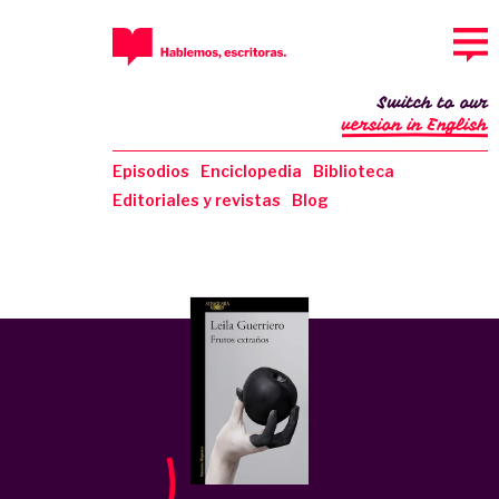
Switch to our
version in English
Episodios
Enciclopedia
Biblioteca
Editoriales y revistas
Blog