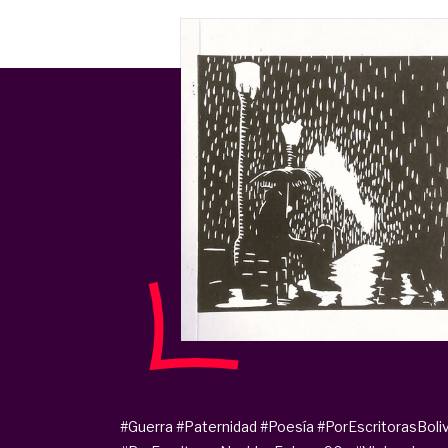
#Guerra
#Paternidad
#Poesía
#PorEscritorasBoli