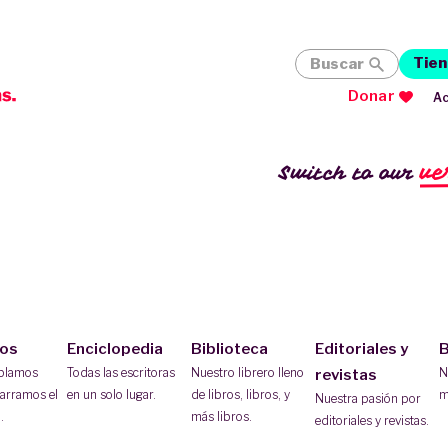
Tien
Buscar
Donar
Ac
ve
Switch to our
ios
Enciclopedia
Biblioteca
Editoriales y
B
ablamos
Todas las escritoras
Nuestro librero lleno
N
revistas
arramos el
en un solo lugar.
de libros, libros, y
m
Nuestra pasión por
.
más libros.
editoriales y revistas.