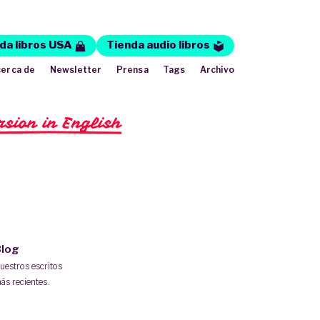
da libros USA
Tienda audio libros
erca de
Newsletter
Prensa
Tags
Archivo
rsion in English
log
uestros escritos
ás recientes.