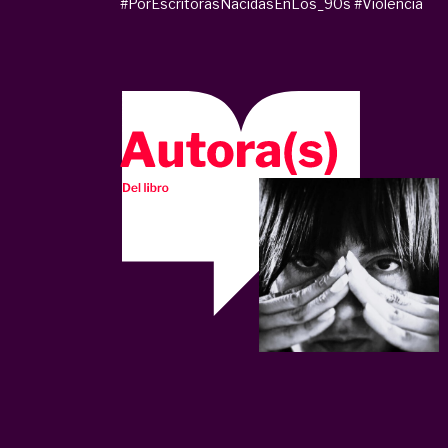
#PorEscritorasNacidasEnLos_90s
#Violencia