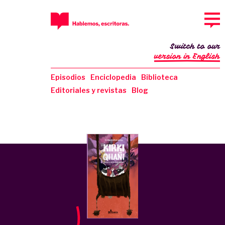
Switch to our
version in English
Episodios
Enciclopedia
Biblioteca
Editoriales y revistas
Blog