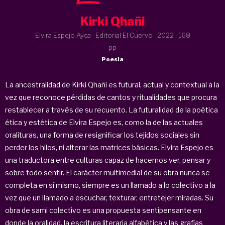
Kirki Qhañi
Elvira Espejo Ayca · Editorial El Cuervo ·
2022
· 168
pp
Poesía
La ancestralidad de Kirki Qhañi es futural, actual y contextual a la
vez que reconoce pérdidas de cantos y ritualidades que procura
restablecer a través de su recuento. La futuralidad de la poética
ética y estética de Elvira Espejo es, como la de las actuales
oralituras, una forma de resignificar los tejidos sociales sin
perder los hilos, ni alterar las matrices básicas. Elvira Espejo es
una traductora entre culturas capaz de hacernos ver, pensar y
sobre todo sentir. El carácter multimedial de su obra nunca se
completa en sí mismo, siempre es un llamado a lo colectivo a la
vez que un llamado a escuchar, texturar, entretejer miradas. Su
obra de sami colectivo es una propuesta sentipensante en
donde la oralidad, la escritura literaria alfabética y las grafías