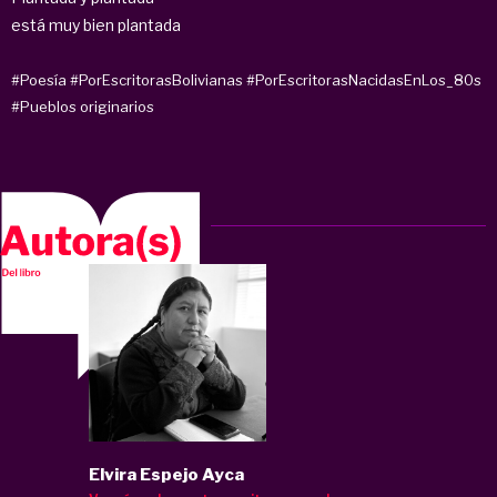
está muy bien plantada
#Poesía
#PorEscritorasBolivianas
#PorEscritorasNacidasEnLos_80s
#Pueblos originarios
Elvira Espejo Ayca