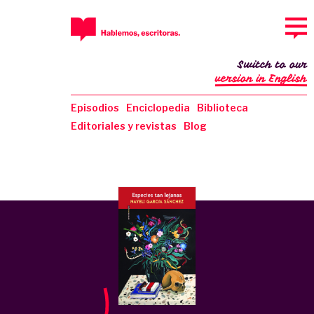
Switch to our
version in English
Episodios
Enciclopedia
Biblioteca
Editoriales y revistas
Blog