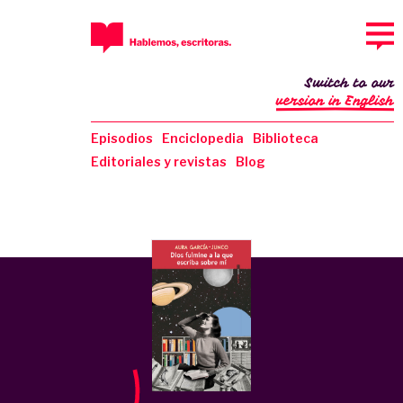
Switch to our
version in English
Episodios
Enciclopedia
Biblioteca
Editoriales y revistas
Blog