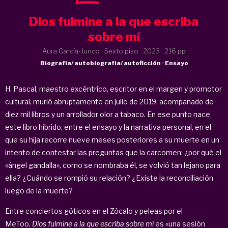
Dios fulmine a la que escriba
sobre mí
Aura García-Junco · Sexto piso ·
2023
· 216 pp
Biografía/ autobiografía/ autoficción · Ensayo
H. Pascal, maestro excéntrico, escritor en el margen y promotor
cultural, murió abruptamente en julio de 2019, acompañado de
diez mil libros y un arrollador olor a tabaco. En ese punto nace
este libro híbrido, entre el ensayo y la narrativa personal, en el
que su hija recorre nueve meses posteriores a su muerte en un
intento de contestar las preguntas que la carcomen: ¿por qué el
«ángel gandalla», como se nombraba él, se volvió tan lejano para
ella? ¿Cuándo se rompió su relación? ¿Existe la reconciliación
luego de la muerte?
Entre conciertos góticos en el Zócalo y peleas por el
MeToo,
Dios fulmine a la que escriba sobre mí
es «una sesión