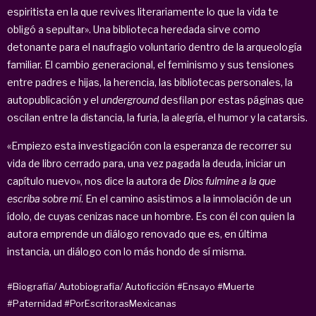
espiritista en la que revives literariamente lo que la vida te
obligó a sepultar». Una biblioteca heredada sirve como
detonante para el naufragio voluntario dentro de la arqueología
familiar. El cambio generacional, el feminismo y sus tensiones
entre padres e hijas, la herencia, las bibliotecas personales, la
autopublicación y el
underground
desfilan por estas páginas que
oscilan entre la distancia, la furia, la alegría, el humor y la catarsis.
«Empiezo esta investigación con la esperanza de recorrer su
vida de libro cerrado para, una vez pagada la deuda, iniciar un
capítulo nuevo», nos dice la autora de
Dios fulmine a la que
escriba sobre mí
. En el camino asistimos a la inmolación de un
ídolo, de cuyas cenizas nace un hombre. Es con él con quien la
autora emprende un diálogo renovado que es, en última
instancia, un diálogo con lo más hondo de sí misma.
#Biografía/ Autobiografía/ Autoficción
#Ensayo
#Muerte
#Paternidad
#PorEscritorasMexicanas