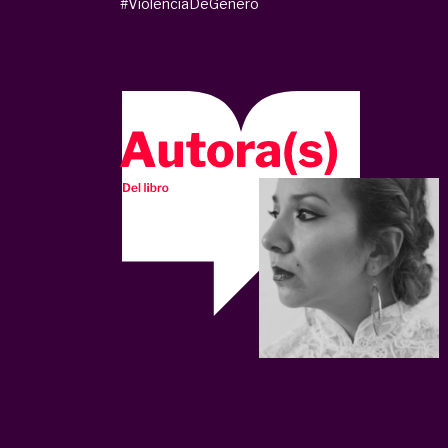
#ViolenciaDeGénero