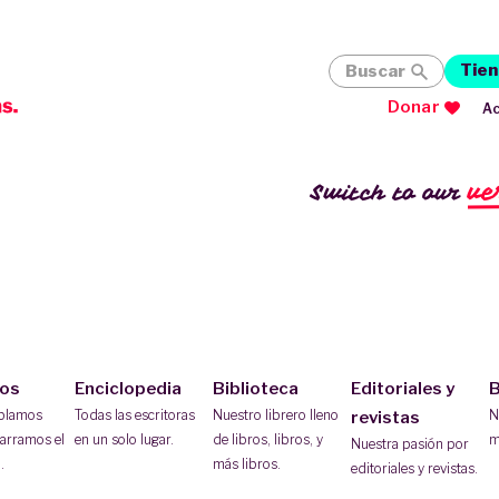
Tien
Buscar
Donar
Ac
ve
Switch to our
ios
Enciclopedia
Biblioteca
Editoriales y
B
ablamos
Todas las escritoras
Nuestro librero lleno
N
revistas
arramos el
en un solo lugar.
de libros, libros, y
m
Nuestra pasión por
.
más libros.
editoriales y revistas.