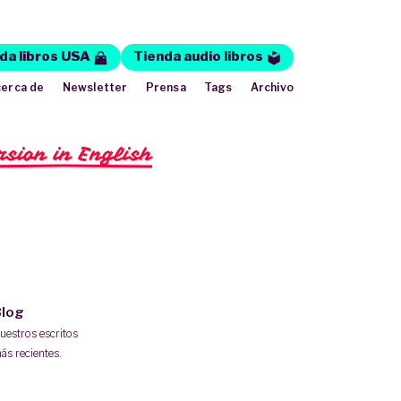
da libros USA
Tienda audio libros
erca de
Newsletter
Prensa
Tags
Archivo
rsion in English
log
uestros escritos
ás recientes.