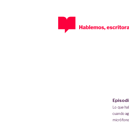
Episod
Lo que h
cuando ag
micrófono