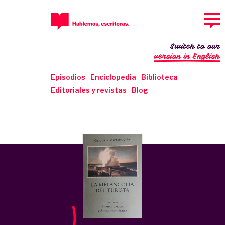
Switch to our
version in English
Episodios
Enciclopedia
Biblioteca
Editoriales y revistas
Blog